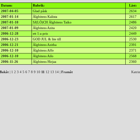
Datum:
Rubrik:
Läst:
2007-04-05
Glad påsk
2634
2007-01-14
Älgbitens Kalista
2617
2007-01-10
SJ(LÖ)CH Älgbitens Taiko
2486
2007-01-09
Älgbitens Azita
2420
2006-12-28
ett 1:a pris
2449
2006-12-23
GOD JUL & lite till
2530
2006-12-21
Älgbitens Azitha
2391
2006-12-10
Älgbitens Affe
2371
2006-12-10
Älgbitens Ailo
2568
2006-11-26
Älgbitens Hirjaa
2360
Bakåt
|
1
2
3
4
5
6
7
8
9
10
11
12
13
14
|
Framåt
Katri