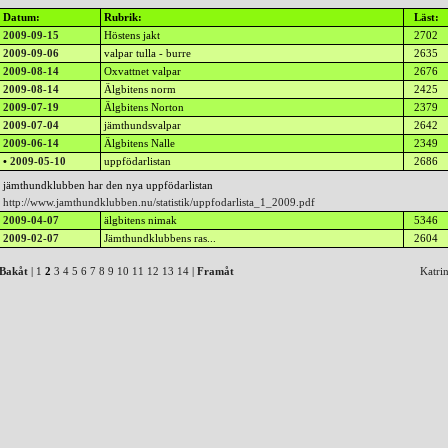
Datum:
Rubrik:
Läst:
2009-09-15
Höstens jakt
2702
2009-09-06
valpar tulla - burre
2635
2009-08-14
Oxvattnet valpar
2676
2009-08-14
Älgbitens norm
2425
2009-07-19
Älgbitens Norton
2379
2009-07-04
jämthundsvalpar
2642
2009-06-14
Älgbitens Nalle
2349
•
2009-05-10
uppfödarlistan
2686
jämthundklubben har den nya uppfödarlistan
http://www.jamthundklubben.nu/statistik/uppfodarlista_1_2009.pdf
2009-04-07
älgbitens nimak
5346
2009-02-07
Jämthundklubbens ras...
2604
Bakåt
|
1
2
3
4
5
6
7
8
9
10
11
12
13
14
|
Framåt
Katri