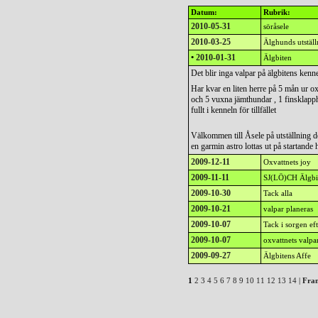
Datum:
Rubrik:
2010-05-31
söråsele
2010-03-25
Älghunds utställ
•
2010-01-31
Älgbiten
Det blir inga valpar på älgbitens kenne
Har kvar en liten herre på 5 mån ur oxv
och 5 vuxna jämthundar , 1 finsklapp
fullt i kenneln för tillfället
Välkommen till Åsele på utställning 
en garmin astro lottas ut på startande
2009-12-11
Oxvattnets joy
2009-11-11
SJ(LÖ)CH Älgbi
2009-10-30
Tack alla
2009-10-21
valpar planeras
2009-10-07
Tack i sorgen efte
2009-10-07
oxvattnets valpa
2009-09-27
Älgbitens Affe
1
2
3
4
5
6
7
8
9
10
11
12
13
14
|
Fra